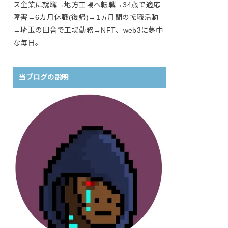
ス企業に就職→地方工場へ転職→34歳で適応
障害→6カ月休職(復帰)→1ヵ月間の転職活動
→埼玉の田舎で工場勤務→NFT、web3に夢中
な毎日。
当ブログの説明