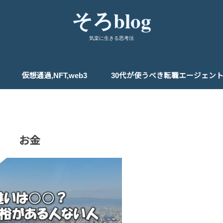
そろblog
気楽に生きる思考法
仮想通過,NFT,web3
30代が使うべき転職エージェン
お金