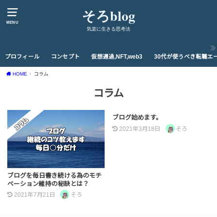
そろblog
MENU
気楽に生きる思考法
プロフィール
コンセプト
仮想通過,NFT,web3
30代が使うべき転職エ
HOME
コラム
コラム
ブログ始めます。
2021年3月18日
そろ
ブログを毎日書き続ける為のモチ
ベーション維持の秘訣とは？
2021年7月21日
そろ