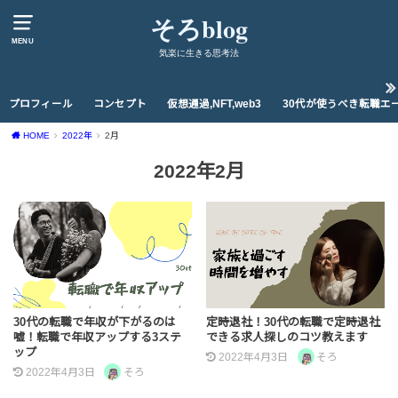
そろblog
MENU
気楽に生きる思考法
プロフィール
コンセプト
仮想通過,NFT,web3
30代が使うべき転職エ
HOME
2022年
2月
2022年2月
30代の転職で年収が下がるのは
定時退社！30代の転職で定時退社
嘘！転職で年収アップする3ステ
できる求人探しのコツ教えます
ップ
2022年4月3日
そろ
2022年4月3日
そろ