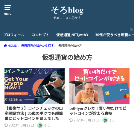
そろblog
MENU
気楽に生きる思考法
プロフィール
コンセプト
仮想通過,NFT,web3
30代が使うべき転職エ
HOME
仮想通貨の悩みから探す
仮想通貨の始め方
仮想通貨の始め方
【画像付き】コインチェックの口
bitFlyerクレカ！買い物だけでビ
座開設方法 | 35歳のボクでも超簡
ットコインが貯まる裏技
単にビットコインを買えました
2023年3月11日
そろ
2023年6月12日
そろ