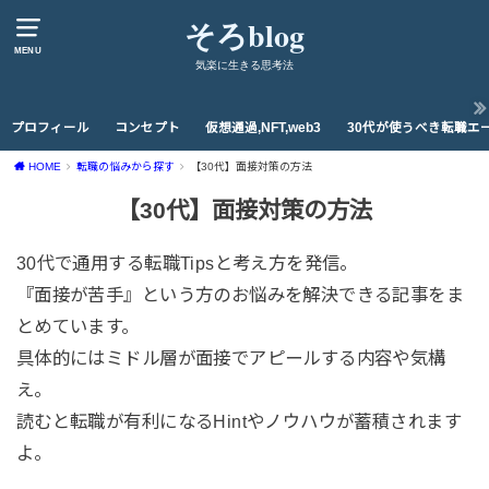
そろblog
MENU
気楽に生きる思考法
プロフィール
コンセプト
仮想通過,NFT,web3
30代が使うべき転職エ
HOME
転職の悩みから探す
【30代】面接対策の方法
【30代】面接対策の方法
30代で通用する転職Tipsと考え方を発信。
『面接が苦手』という方のお悩みを解決できる記事をま
とめています。
具体的にはミドル層が面接でアピールする内容や気構
え。
読むと転職が有利になるHintやノウハウが蓄積されます
よ。