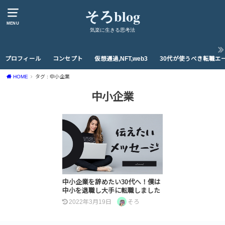
そろblog
MENU
気楽に生きる思考法
プロフィール
コンセプト
仮想通過,NFT,web3
30代が使うべき転職エ
HOME
タグ : 中小企業
中小企業
中小企業を辞めたい30代へ！僕は
中小を退職し大手に転職しました
2022年3月19日
そろ