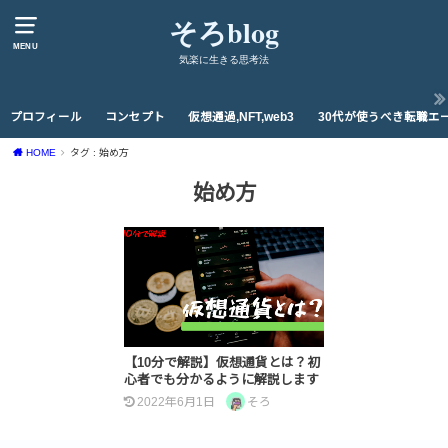
そろblog
MENU
気楽に生きる思考法
プロフィール
コンセプト
仮想通過,NFT,web3
30代が使うべき転職エ
HOME
タグ : 始め方
始め方
【10分で解説】仮想通貨とは？初
心者でも分かるように解説します
2022年6月1日
そろ