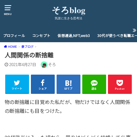
そろblog
MENU
気楽に生きる思考法
プロフィール
コンセプト
仮想通過,NFT,web3
30代が使うべき転職エ
HOME
妻ブログ
人間関係の断捨離
2021年4月27日
そろ
ツイート
シェア
はてブ
送る
Pocket
物の断捨離に目覚めた私だが、物だけではなく人間関係
の断捨離にも目をつけた。