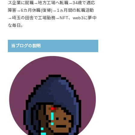
ス企業に就職→地方工場へ転職→34歳で適応
障害→6カ月休職(復帰)→1ヵ月間の転職活動
→埼玉の田舎で工場勤務→NFT、web3に夢中
な毎日。
当ブログの説明