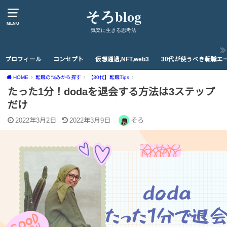
そろblog
MENU
気楽に生きる思考法
プロフィール
コンセプト
仮想通過,NFT,web3
30代が使うべき転職エ
HOME
転職の悩みから探す
【30代】転職Tips
たった1分！dodaを退会する方法は3ステップ
だけ
2022年3月2日
2022年3月9日
そろ