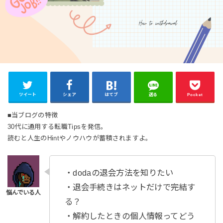
ツイート
シェア
はてブ
送る
Pocket
■当ブログの特徴
30代に通用する転職Tipsを発信。
読むと人生のHintやノウハウが蓄積されますよ。
・dodaの退会方法を知りたい
・退会手続きはネットだけで完結す
る？
・解約したときの個人情報ってどう