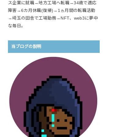
ス企業に就職→地方工場へ転職→34歳で適応
障害→6カ月休職(復帰)→1ヵ月間の転職活動
→埼玉の田舎で工場勤務→NFT、web3に夢中
な毎日。
当ブログの説明