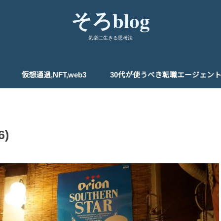
そろblog
気楽に生きる思考法
仮想通過,NFT,web3
30代が使うべき転職エージェン
)